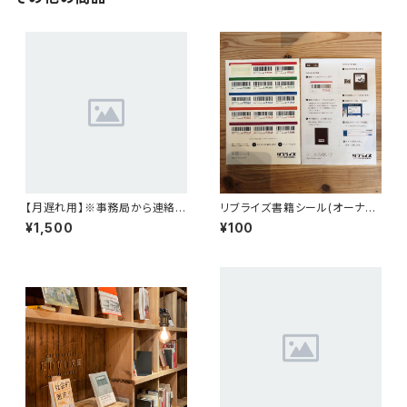
【月遅れ用】※事務局から連絡が
リブライズ書籍シール(オーナー
あった方のみ使用※ケアまち実
限定)
¥1,500
¥100
験室（月額）